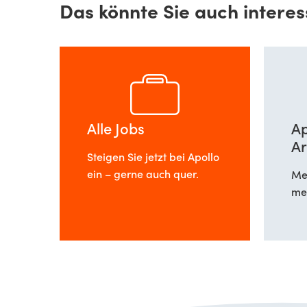
Das könnte Sie auch interes
Alle Jobs
Ap
Ar
Steigen Sie jetzt bei Apollo
ein – gerne auch quer.
Meh
meh