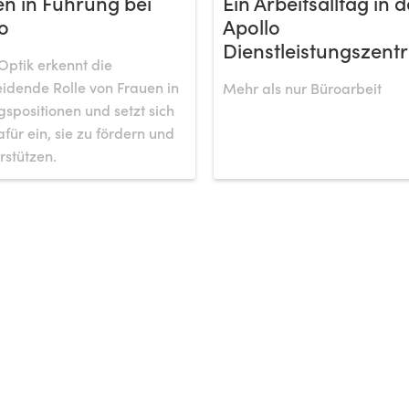
n in Führung bei
Ein Arbeitsalltag in d
o
Apollo
Dienstleistungszentr
Optik erkennt die
idende Rolle von Frauen in
Mehr als nur Büroarbeit
spositionen und setzt sich
afür ein, sie zu fördern und
rstützen.