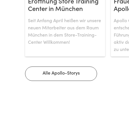
Eröffnung Store Training
Fraue
Center in München
Apoll
Seit Anfang April heißen wir unsere
Apollo 
neuen Mitarbeiter aus dem Raum
entsche
München in dem Store-Training-
Führung
Center Willkommen!
aktiv d
zu unte
Alle Apollo-Storys