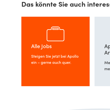
Das könnte Sie auch interes
Alle Jobs
Ap
Ar
Steigen Sie jetzt bei Apollo
ein – gerne auch quer.
Meh
meh