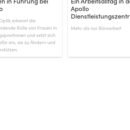
n in Führung bei
Ein Arbeitsalltag in d
o
Apollo
Dienstleistungszentr
Optik erkennt die
idende Rolle von Frauen in
Mehr als nur Büroarbeit
spositionen und setzt sich
afür ein, sie zu fördern und
rstützen.