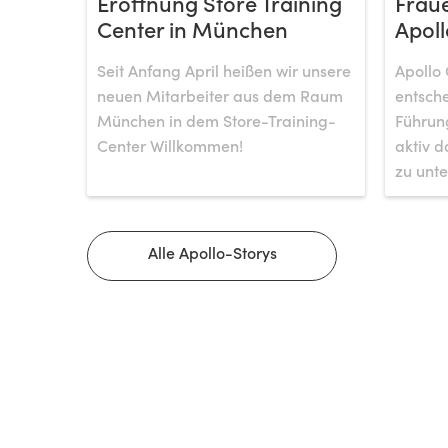
Eröffnung Store Training
Fraue
Center in München
Apoll
Seit Anfang April heißen wir unsere
Apollo 
neuen Mitarbeiter aus dem Raum
entsche
München in dem Store-Training-
Führung
Center Willkommen!
aktiv d
zu unte
Alle Apollo-Storys