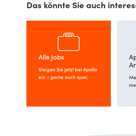
Das könnte Sie auch interes
Alle Jobs
Ap
Ar
Steigen Sie jetzt bei Apollo
ein – gerne auch quer.
Meh
meh