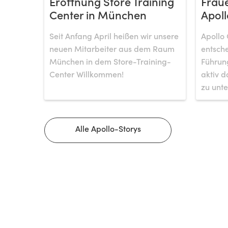
Eröffnung Store Training
Fraue
Center in München
Apoll
Seit Anfang April heißen wir unsere
Apollo 
neuen Mitarbeiter aus dem Raum
entsche
München in dem Store-Training-
Führung
Center Willkommen!
aktiv d
zu unte
Alle Apollo-Storys