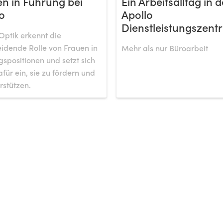
n in Führung bei
Ein Arbeitsalltag in d
o
Apollo
Dienstleistungszentr
Optik erkennt die
idende Rolle von Frauen in
Mehr als nur Büroarbeit
spositionen und setzt sich
afür ein, sie zu fördern und
rstützen.