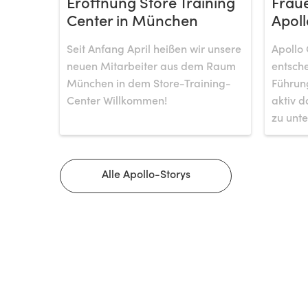
Eröffnung Store Training
Fraue
Center in München
Apoll
Seit Anfang April heißen wir unsere
Apollo 
neuen Mitarbeiter aus dem Raum
entsche
München in dem Store-Training-
Führung
Center Willkommen!
aktiv d
zu unte
Alle Apollo-Storys