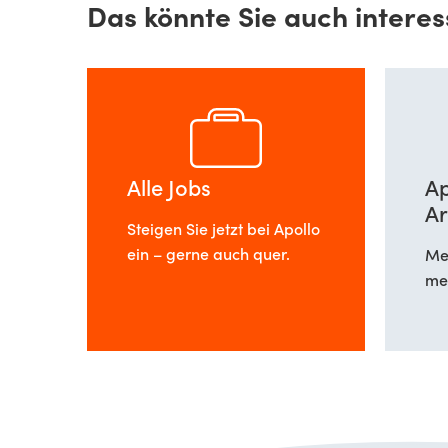
Das könnte Sie auch interes
Alle Jobs
Ap
Ar
Steigen Sie jetzt bei Apollo
ein – gerne auch quer.
Meh
meh