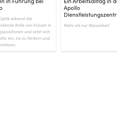
n in Führung bei
Ein Arbeitsalltag in d
o
Apollo
Dienstleistungszentr
Optik erkennt die
idende Rolle von Frauen in
Mehr als nur Büroarbeit
spositionen und setzt sich
afür ein, sie zu fördern und
rstützen.