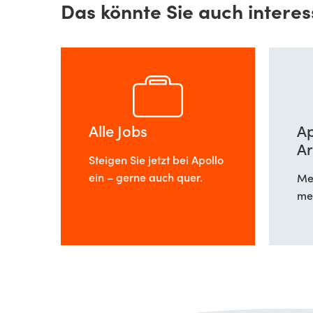
Das könnte Sie auch interes
Alle Jobs
Ap
Ar
Steigen Sie jetzt bei Apollo
ein – gerne auch quer.
Meh
meh