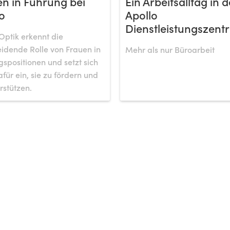
n in Führung bei
Ein Arbeitsalltag in d
o
Apollo
Dienstleistungszentr
Optik erkennt die
idende Rolle von Frauen in
Mehr als nur Büroarbeit
spositionen und setzt sich
afür ein, sie zu fördern und
rstützen.