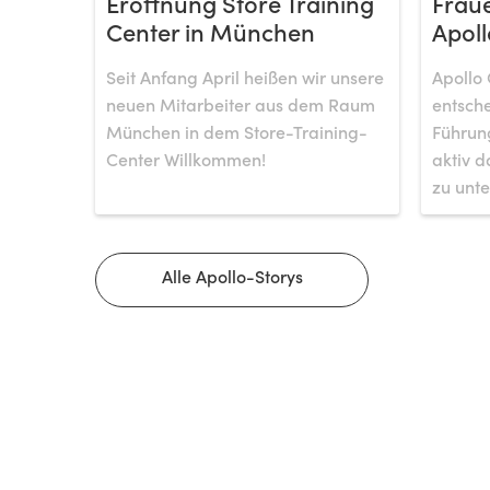
Eröffnung Store Training
Fraue
Center in München
Apoll
Seit Anfang April heißen wir unsere
Apollo 
neuen Mitarbeiter aus dem Raum
entsche
München in dem Store-Training-
Führung
Center Willkommen!
aktiv d
zu unte
Alle Apollo-Storys