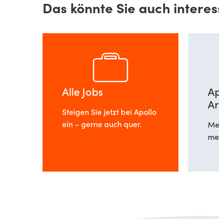
Das könnte Sie auch interes
Alle Jobs
Ap
Ar
Steigen Sie jetzt bei Apollo
ein – gerne auch quer.
Meh
meh