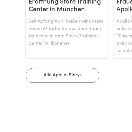
Eröffnung Store Training
Fraue
Center in München
Apoll
Seit Anfang April heißen wir unsere
Apollo 
neuen Mitarbeiter aus dem Raum
entsche
München in dem Store-Training-
Führung
Center Willkommen!
aktiv d
zu unte
Alle Apollo-Storys