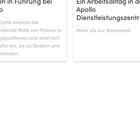
n in Führung bei
Ein Arbeitsalltag in d
o
Apollo
Dienstleistungszentr
Optik erkennt die
idende Rolle von Frauen in
Mehr als nur Büroarbeit
spositionen und setzt sich
afür ein, sie zu fördern und
rstützen.