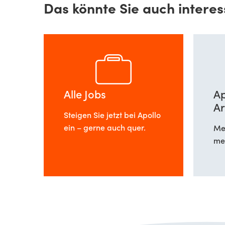
Das könnte Sie auch interes
Alle Jobs
Ap
Ar
Steigen Sie jetzt bei Apollo
ein – gerne auch quer.
Meh
meh