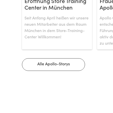
Eröffnung Store Training
Fraue
Center in München
Apoll
Seit Anfang April heißen wir unsere
Apollo 
neuen Mitarbeiter aus dem Raum
entsche
München in dem Store-Training-
Führung
Center Willkommen!
aktiv d
zu unte
Alle Apollo-Storys