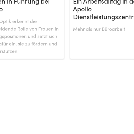
n in Führung bei
Ein Arbeitsalltag in d
o
Apollo
Dienstleistungszentr
Optik erkennt die
idende Rolle von Frauen in
Mehr als nur Büroarbeit
spositionen und setzt sich
afür ein, sie zu fördern und
rstützen.